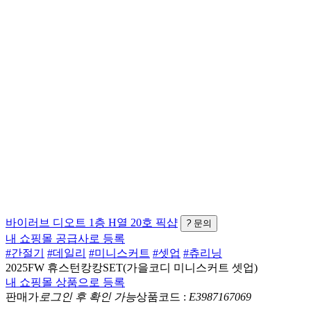
바이러브
디오트 1층 H열 20호
픽샵
?
문의
내 쇼핑몰 공급사로 등록
#간절기
#데일리
#미니스커트
#셋업
#츄리닝
2025FW 휴스턴캉캉SET(가을코디 미니스커트 셋업)
내 쇼핑몰 상품으로 등록
판매가
로그인 후 확인 가능
상품코드 :
E3987167069