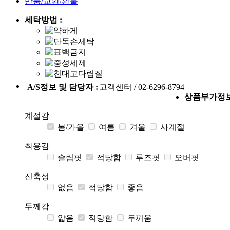
반품/교환/환불
세탁방법 :
A/S정보 및 담당자 :
고객센터 / 02-6296-8794
상품부가정
계절감
봄/가을
여름
겨울
사계절
착용감
슬림핏
적당함
루즈핏
오버핏
신축성
없음
적당함
좋음
두께감
얇음
적당함
두꺼움