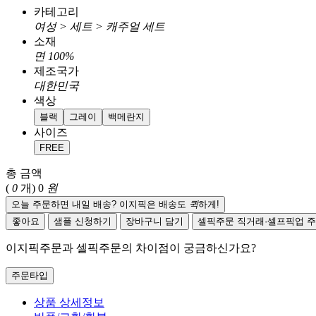
카테고리
여성 > 세트 > 캐주얼 세트
소재
면 100%
제조국가
대한민국
색상
블랙
그레이
백메란지
사이즈
FREE
총 금액
(
0
개)
0
원
오늘 주문하면 내일 배송? 이지픽은 배송도
퀵
하게!
좋아요
샘플 신청하기
장바구니 담기
셀픽주문
직거래·셀프픽업 
이지픽주문과 셀픽주문의 차이점이 궁금하신가요?
주문타입
상품 상세정보