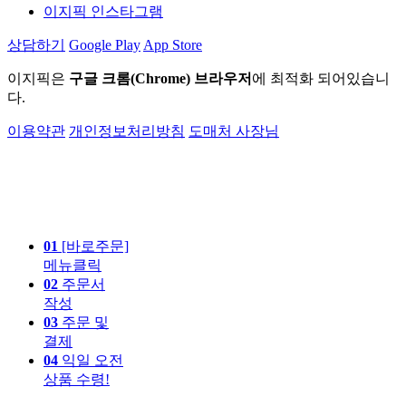
이지픽 인스타그램
상담하기
Google Play
App Store
이지픽은
구글 크롬(Chrome) 브라우저
에 최적화 되어있습니
다.
이용약관
개인정보처리방침
도매처 사장님
01
[바로주문]
메뉴클릭
02
주문서
작성
03
주문 및
결제
04
익일 오전
상품 수령!