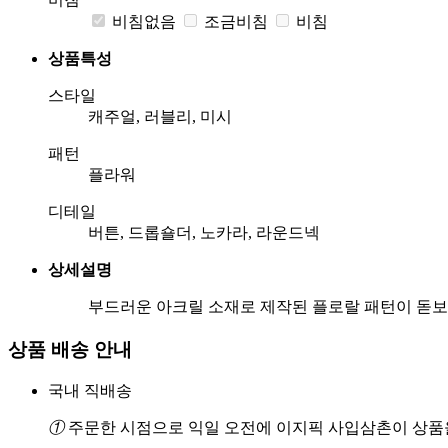
비침없음
조금비침
비침
상품특성
스타일
캐주얼, 러블리, 미시
패턴
플라워
디테일
버튼, 드롭숄더, 노카라, 라운드넥
상세설명
부드러운 아크릴 소재로 제작된 플로랄 패턴이 돋
상품 배송 안내
국내 직배송
①
주문한 시점으로 익일 오전에 이지픽 사입삼촌이 상품을