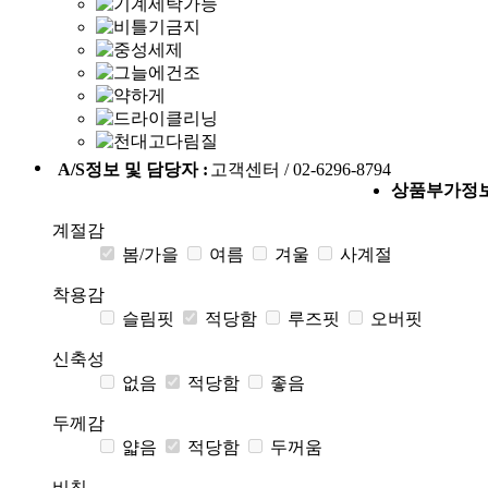
A/S정보 및 담당자 :
고객센터 / 02-6296-8794
상품부가정
계절감
봄/가을
여름
겨울
사계절
착용감
슬림핏
적당함
루즈핏
오버핏
신축성
없음
적당함
좋음
두께감
얇음
적당함
두꺼움
비침