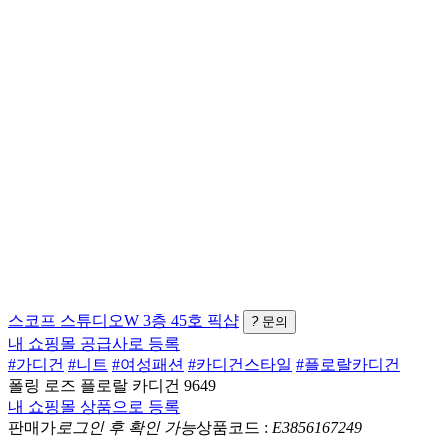
스코프
스튜디오W 3층 45호
픽샵
?
문의
내 쇼핑몰 공급사로 등록
#가디건
#니트
#여성패션
#카디건스타일
#플로랄카디건
폴링 로즈 플로랄 카디건 9649
내 쇼핑몰 상품으로 등록
판매가
로그인 후 확인 가능
상품코드 :
E3856167249