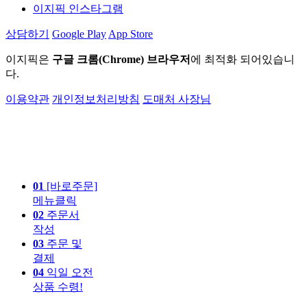
이지픽 인스타그램
상담하기
Google Play
App Store
이지픽은
구글 크롬(Chrome) 브라우저
에 최적화 되어있습니
다.
이용약관
개인정보처리방침
도매처 사장님
01
[바로주문]
메뉴클릭
02
주문서
작성
03
주문 및
결제
04
익일 오전
상품 수령!