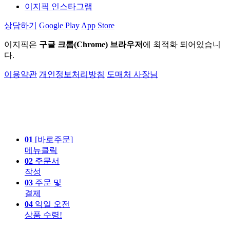
이지픽 인스타그램
상담하기
Google Play
App Store
이지픽은
구글 크롬(Chrome) 브라우저
에 최적화 되어있습니
다.
이용약관
개인정보처리방침
도매처 사장님
01
[바로주문]
메뉴클릭
02
주문서
작성
03
주문 및
결제
04
익일 오전
상품 수령!