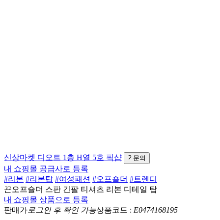
신상마켓
디오트 1층 H열 5호
픽샵
?
문의
내 쇼핑몰 공급사로 등록
#리본
#리본탑
#여성패션
#오프숄더
#트렌디
끈오프숄더 스판 긴팔 티셔츠 리본 디테일 탑
내 쇼핑몰 상품으로 등록
판매가
로그인 후 확인 가능
상품코드 :
E0474168195