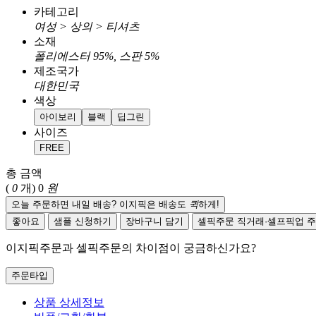
카테고리
여성 > 상의 > 티셔츠
소재
폴리에스터 95%, 스판 5%
제조국가
대한민국
색상
아이보리
블랙
딥그린
사이즈
FREE
총 금액
(
0
개)
0
원
오늘 주문하면 내일 배송? 이지픽은 배송도
퀵
하게!
좋아요
샘플 신청하기
장바구니 담기
셀픽주문
직거래·셀프픽업 
이지픽주문과 셀픽주문의 차이점이 궁금하신가요?
주문타입
상품 상세정보