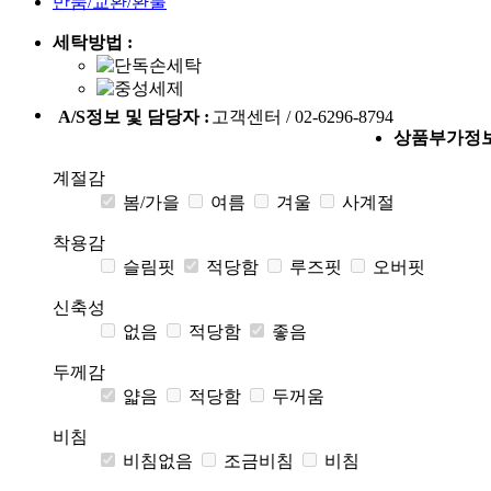
반품/교환/환불
세탁방법 :
A/S정보 및 담당자 :
고객센터 / 02-6296-8794
상품부가정
계절감
봄/가을
여름
겨울
사계절
착용감
슬림핏
적당함
루즈핏
오버핏
신축성
없음
적당함
좋음
두께감
얇음
적당함
두꺼움
비침
비침없음
조금비침
비침