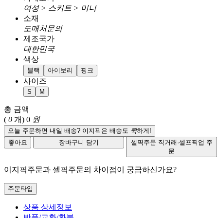
여성 > 스커트 > 미니
소재
도매처문의
제조국가
대한민국
색상
블랙
아이보리
핑크
사이즈
S
M
총 금액
(
0
개)
0
원
오늘 주문하면 내일 배송? 이지픽은 배송도
퀵
하게!
좋아요
장바구니 담기
셀픽주문
직거래·셀프픽업 주
문
이지픽주문과 셀픽주문의 차이점이 궁금하신가요?
주문타입
상품 상세정보
반품/교환/환불