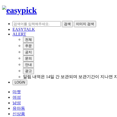
검색
이미지 검색
EASYTALK
ALERT
전체
주문
공지
문의
안내
광고
알림 내역은 14일 간 보관되며 보관기간이 지나면 
LOGIN
마켓
여성
남성
유아동
신상품