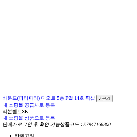
바운드(파티파티)
디오트 5층 F열 14호
픽샵
?
문의
내 쇼핑몰 공급사로 등록
리본벨트SK
내 쇼핑몰 상품으로 등록
판매가
로그인 후 확인 가능
상품코드 :
E7947168800
카테고리