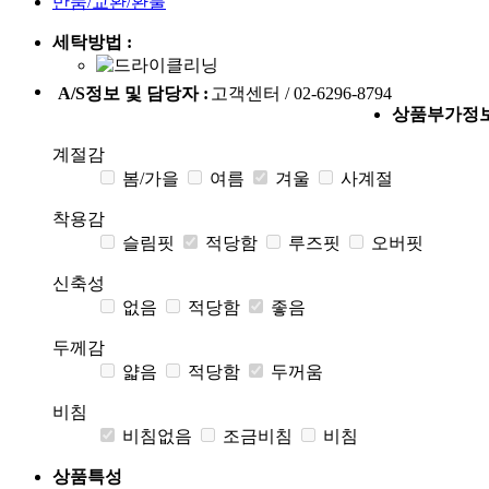
반품/교환/환불
세탁방법 :
A/S정보 및 담당자 :
고객센터 / 02-6296-8794
상품부가정
계절감
봄/가을
여름
겨울
사계절
착용감
슬림핏
적당함
루즈핏
오버핏
신축성
없음
적당함
좋음
두께감
얇음
적당함
두꺼움
비침
비침없음
조금비침
비침
상품특성