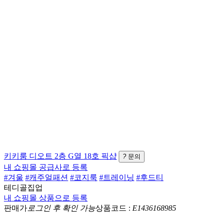
키키룸
디오트 2층 G열 18호
픽샵
?
문의
내 쇼핑몰 공급사로 등록
#겨울
#캐주얼패션
#코지룩
#트레이닝
#후드티
테디골집업
내 쇼핑몰 상품으로 등록
판매가
로그인 후 확인 가능
상품코드 :
E1436168985