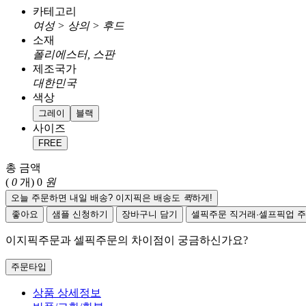
카테고리
여성 > 상의 > 후드
소재
폴리에스터, 스판
제조국가
대한민국
색상
그레이
블랙
사이즈
FREE
총 금액
(
0
개)
0
원
오늘 주문하면 내일 배송? 이지픽은 배송도
퀵
하게!
좋아요
샘플 신청하기
장바구니 담기
셀픽주문
직거래·셀프픽업 
이지픽주문과 셀픽주문의 차이점이 궁금하신가요?
주문타입
상품 상세정보