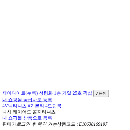
제이다이트(누룩)
청평화 1층 가열 25호
픽샵
?
문의
내 쇼핑몰 공급사로 등록
#V넥티셔츠
#기본티
#모던룩
나시 레이어드 골지티셔츠
내 쇼핑몰 상품으로 등록
판매가
로그인 후 확인 가능
상품코드 :
E10638169197