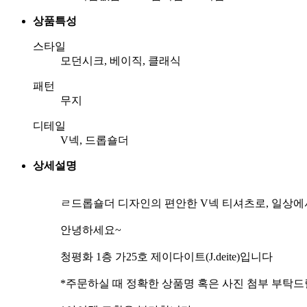
상품특성
스타일
모던시크, 베이직, 클래식
패턴
무지
디테일
V넥, 드롭숄더
상세설명
ㄹ드롭숄더 디자인의 편안한 V넥 티셔츠로, 일상에
안녕하세요~
청평화 1층 가25호 제이다이트(J.deite)입니다
*주문하실 때 정확한 상품명 혹은 사진 첨부 부탁