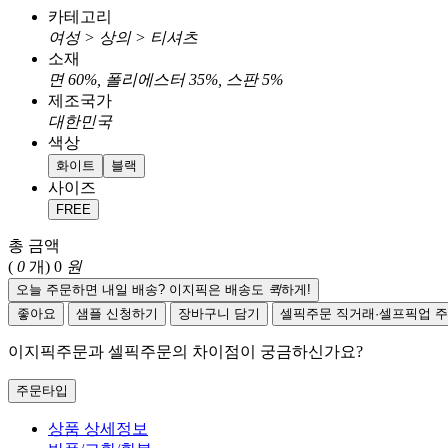
카테고리
여성 > 상의 > 티셔츠
소재
면 60%, 폴리에스터 35%, 스판 5%
제조국가
대한민국
색상
화이트
블랙
사이즈
FREE
총 금액
(
0
개)
0
원
오늘 주문하면 내일 배송? 이지픽은 배송도
퀵
하게!
좋아요
샘플 신청하기
장바구니 담기
셀픽주문
직거래·셀프픽업 
이지픽주문과 셀픽주문의 차이점이 궁금하신가요?
주문타입
상품 상세정보