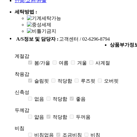
반품/교환/환불
세탁방법 :
A/S정보 및 담당자 :
고객센터 / 02-6296-8794
상품부가정
계절감
봄/가을
여름
겨울
사계절
착용감
슬림핏
적당함
루즈핏
오버핏
신축성
없음
적당함
좋음
두께감
얇음
적당함
두꺼움
비침
비침없음
조금비침
비침