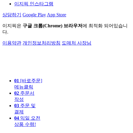
이지픽 인스타그램
상담하기
Google Play
App Store
이지픽은
구글 크롬(Chrome) 브라우저
에 최적화 되어있습니
다.
이용약관
개인정보처리방침
도매처 사장님
01
[바로주문]
메뉴클릭
02
주문서
작성
03
주문 및
결제
04
익일 오전
상품 수령!