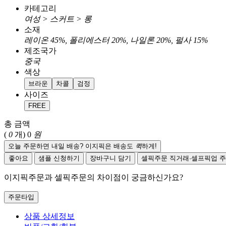
카테고리
여성 > 스커트 > 롱
소재
레이온 45%, 폴리에스터 20%, 나일론 20%, 펄사 15%
제조국가
중국
색상
브라운
차콜
검정
사이즈
FREE
총 금액
(
0
개)
0
원
오늘 주문하면 내일 배송? 이지픽은 배송도
퀵
하게!
좋아요
샘플 신청하기
장바구니 담기
셀픽주문
직거래·셀프픽업 
이지픽주문과 셀픽주문의 차이점이 궁금하신가요?
주문타입
상품 상세정보