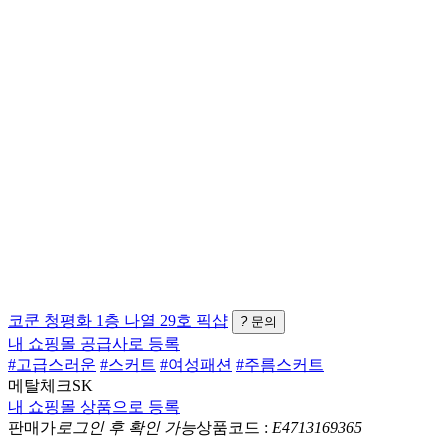
코쿤
청평화 1층 나열 29호
픽샵
?
문의
내 쇼핑몰 공급사로 등록
#고급스러운
#스커트
#여성패션
#주름스커트
메탈체크SK
내 쇼핑몰 상품으로 등록
판매가
로그인 후 확인 가능
상품코드 :
E4713169365