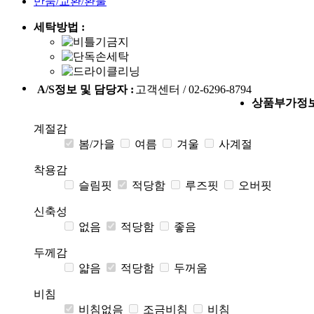
반품/교환/환불
세탁방법 :
A/S정보 및 담당자 :
고객센터 / 02-6296-8794
상품부가정
계절감
봄/가을
여름
겨울
사계절
착용감
슬림핏
적당함
루즈핏
오버핏
신축성
없음
적당함
좋음
두께감
얇음
적당함
두꺼움
비침
비침없음
조금비침
비침