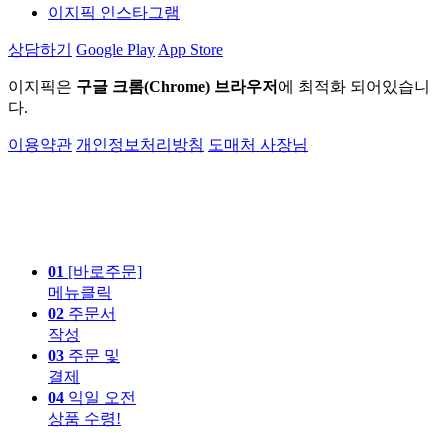
이지픽 인스타그램
상담하기
Google Play
App Store
이지픽은
구글 크롬(Chrome) 브라우저
에 최적화 되어있습니
다.
이용약관
개인정보처리방침
도매처 사장님
01
[바로주문]
메뉴클릭
02
주문서
작성
03
주문 및
결제
04
익일 오전
상품 수령!