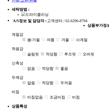
반품/교환/환불
세탁방법 :
A/S정보 및 담당자 :
고객센터 / 02-6296-8794
상품부가정
계절감
봄/가을
여름
겨울
사계절
착용감
슬림핏
적당함
루즈핏
오버핏
신축성
없음
적당함
좋음
두께감
얇음
적당함
두꺼움
비침
비침없음
조금비침
비침
상품특성