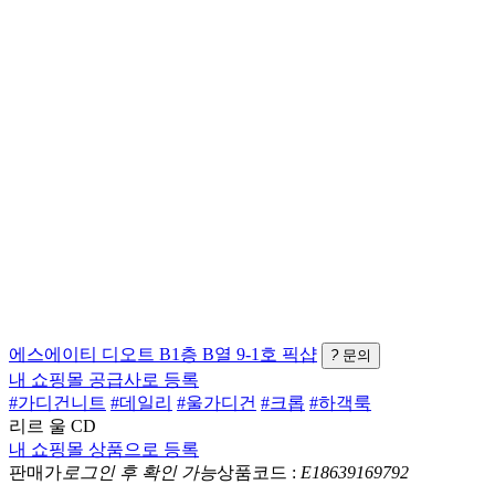
에스에이티
디오트 B1층 B열 9-1호
픽샵
?
문의
내 쇼핑몰 공급사로 등록
#가디건니트
#데일리
#울가디건
#크롭
#하객룩
리르 울 CD
내 쇼핑몰 상품으로 등록
판매가
로그인 후 확인 가능
상품코드 :
E18639169792