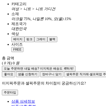
카테고리
여성 > 니트 > 니트 가디건
소재
아크릴 75%, 나일론 10%, 모(울) 15%
제조국가
대한민국
색상
베이지
핑크
그레이
블랙
사이즈
FREE
총 금액
(
0
개)
0
원
오늘 주문하면 내일 배송? 이지픽은 배송도
퀵
하게!
좋아요
샘플 신청하기
장바구니 담기
셀픽주문
직거래·셀프픽업 
이지픽주문과 셀픽주문의 차이점이 궁금하신가요?
주문타입
상품 상세정보