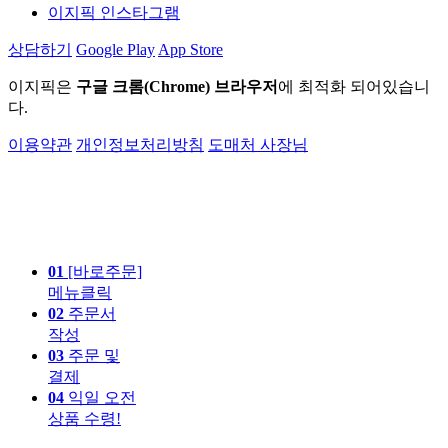
이지픽 인스타그램
상담하기
Google Play
App Store
이지픽은
구글 크롬(Chrome) 브라우저
에 최적화 되어있습니
다.
이용약관
개인정보처리방침
도매처 사장님
01
[바로주문]
메뉴클릭
02
주문서
작성
03
주문 및
결제
04
익일 오전
상품 수령!