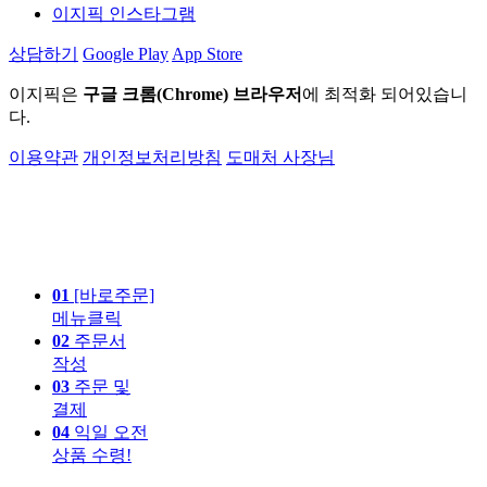
이지픽 인스타그램
상담하기
Google Play
App Store
이지픽은
구글 크롬(Chrome) 브라우저
에 최적화 되어있습니
다.
이용약관
개인정보처리방침
도매처 사장님
01
[바로주문]
메뉴클릭
02
주문서
작성
03
주문 및
결제
04
익일 오전
상품 수령!