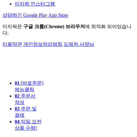
이지픽 인스타그램
상담하기
Google Play
App Store
이지픽은
구글 크롬(Chrome) 브라우저
에 최적화 되어있습니
다.
이용약관
개인정보처리방침
도매처 사장님
01
[바로주문]
메뉴클릭
02
주문서
작성
03
주문 및
결제
04
익일 오전
상품 수령!