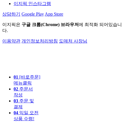
이지픽 인스타그램
상담하기
Google Play
App Store
이지픽은
구글 크롬(Chrome) 브라우저
에 최적화 되어있습니
다.
이용약관
개인정보처리방침
도매처 사장님
01
[바로주문]
메뉴클릭
02
주문서
작성
03
주문 및
결제
04
익일 오전
상품 수령!