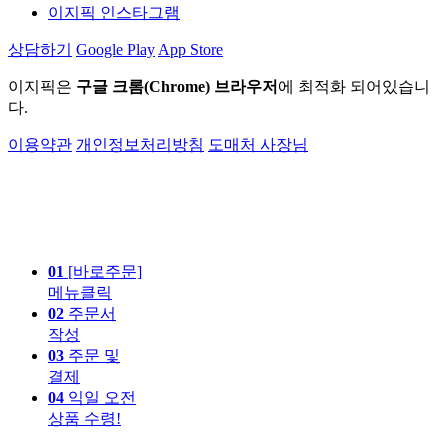
이지픽 인스타그램
상담하기
Google Play
App Store
이지픽은
구글 크롬(Chrome) 브라우저
에 최적화 되어있습니
다.
이용약관
개인정보처리방침
도매처 사장님
01
[바로주문]
메뉴클릭
02
주문서
작성
03
주문 및
결제
04
익일 오전
상품 수령!