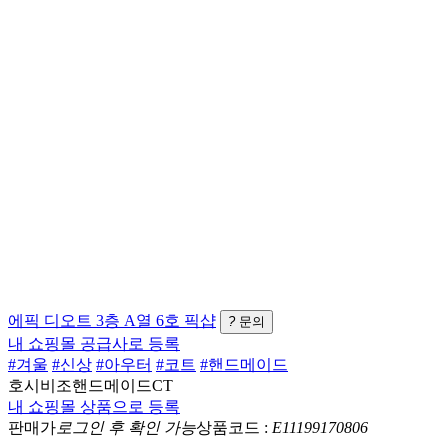
에픽
디오트 3층 A열 6호
픽샵
?
문의
내 쇼핑몰 공급사로 등록
#겨울
#신상
#아우터
#코트
#핸드메이드
호시비조핸드메이드CT
내 쇼핑몰 상품으로 등록
판매가
로그인 후 확인 가능
상품코드 :
E11199170806