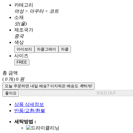
카테고리
여성 > 아우터 > 코트
소재
모(울)
제조국가
중국
색상
아이보리
차콜그레이
차콜
사이즈
FREE
총 금액
(
0
개)
0
원
오늘 주문하면 내일 배송? 이지픽은 배송도
퀵
하게!
좋아요
SOLD OUT
상품 상세정보
반품/교환/환불
세탁방법 :