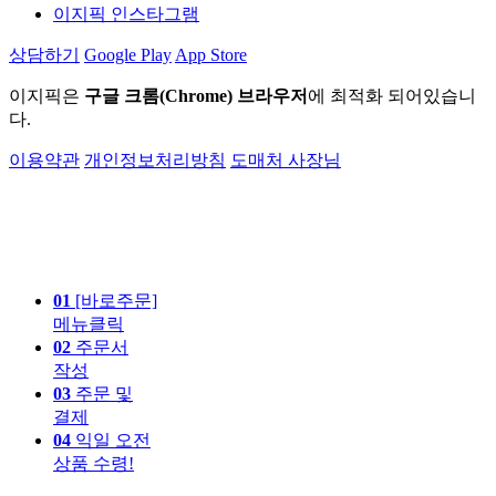
이지픽 인스타그램
상담하기
Google Play
App Store
이지픽은
구글 크롬(Chrome) 브라우저
에 최적화 되어있습니
다.
이용약관
개인정보처리방침
도매처 사장님
01
[바로주문]
메뉴클릭
02
주문서
작성
03
주문 및
결제
04
익일 오전
상품 수령!