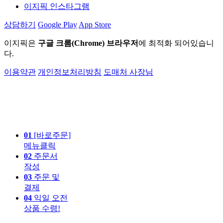
이지픽 인스타그램
상담하기
Google Play
App Store
이지픽은
구글 크롬(Chrome) 브라우저
에 최적화 되어있습니
다.
이용약관
개인정보처리방침
도매처 사장님
01
[바로주문]
메뉴클릭
02
주문서
작성
03
주문 및
결제
04
익일 오전
상품 수령!