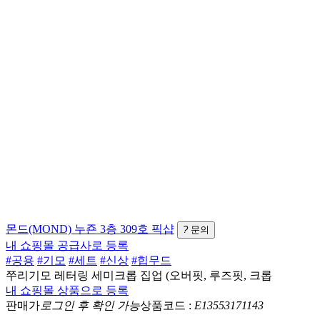
몬드(MOND)
누죤 3층 309호
픽샵
?
문의
내 쇼핑몰 공급사로 등록
#공용
#기모
#세트
#신상
#힙무드
쭈리기모 레터링 세미크롭 집업 (오버핏, 루즈핏, 크롭
내 쇼핑몰 상품으로 등록
판매가
로그인 후 확인 가능
상품코드 :
E13553171143