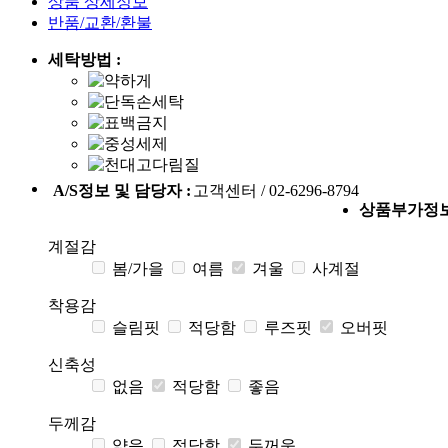
상품 상세정보
반품/교환/환불
세탁방법 :
A/S정보 및 담당자 :
고객센터 / 02-6296-8794
상품부가정
계절감
봄/가을
여름
겨울
사계절
착용감
슬림핏
적당함
루즈핏
오버핏
신축성
없음
적당함
좋음
두께감
얇음
적당함
두꺼움