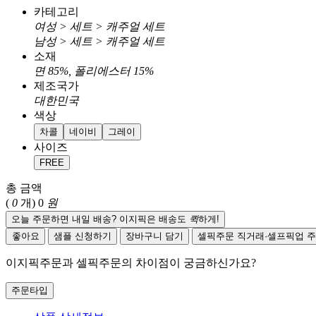
카테고리
여성 > 세트 > 캐주얼 세트
남성 > 세트 > 캐주얼 세트
소재
면 85%, 폴리에스터 15%
제조국가
대한민국
색상
차콜
네이비
그레이
사이즈
FREE
총 금액
(
0
개)
0
원
오늘 주문하면 내일 배송? 이지픽은 배송도
퀵
하게!
좋아요
샘플 신청하기
장바구니 담기
셀픽주문
직거래·셀프픽업 
이지픽주문과 셀픽주문의 차이점이 궁금하신가요?
주문타입