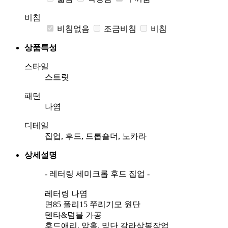
비침
비침없음
조금비침
비침
상품특성
스타일
스트릿
패턴
나염
디테일
집업, 후드, 드롭숄더, 노카라
상세설명
- 레터링 세미크롭 후드 집업 -
레터링 나염
면85 폴리15 쭈리기모 원단
텐타&덤블 가공
후드애리, 암홀, 밑단 갈라삼봉작업