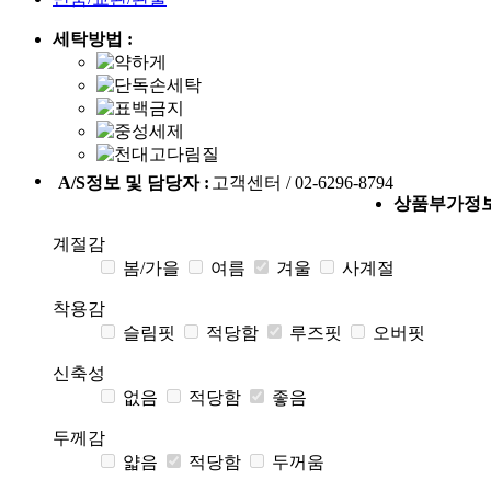
세탁방법 :
A/S정보 및 담당자 :
고객센터 / 02-6296-8794
상품부가정
계절감
봄/가을
여름
겨울
사계절
착용감
슬림핏
적당함
루즈핏
오버핏
신축성
없음
적당함
좋음
두께감
얇음
적당함
두꺼움