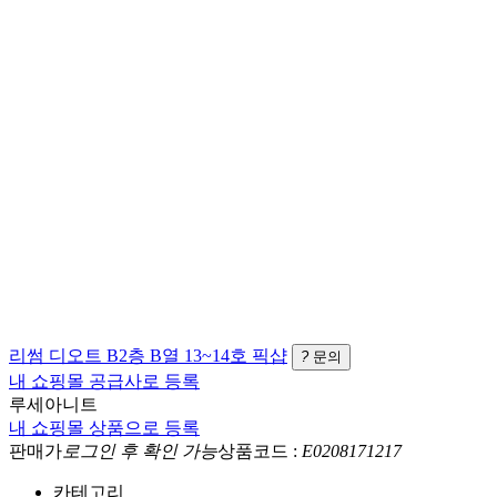
리썸
디오트 B2층 B열 13~14호
픽샵
?
문의
내 쇼핑몰 공급사로 등록
루세아니트
내 쇼핑몰 상품으로 등록
판매가
로그인 후 확인 가능
상품코드 :
E0208171217
카테고리