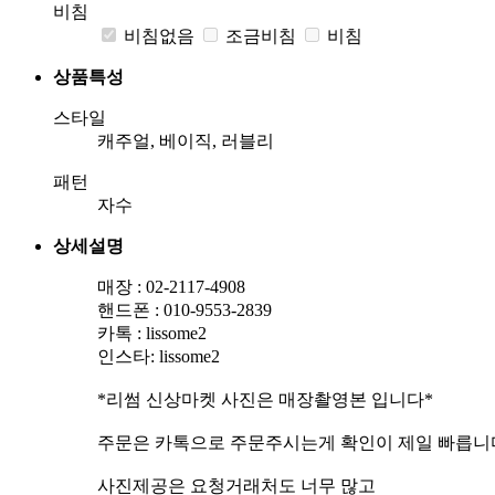
비침
비침없음
조금비침
비침
상품특성
스타일
캐주얼, 베이직, 러블리
패턴
자수
상세설명
매장 : 02-2117-4908
핸드폰 : 010-9553-2839
카톡 : lissome2
인스타: lissome2
*리썸 신상마켓 사진은 매장촬영본 입니다*
주문은 카톡으로 주문주시는게 확인이 제일 빠릅니
사진제공은 요청거래처도 너무 많고