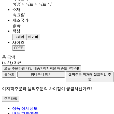
여성 > 니트 > 니트 티
소재
아크릴
제조국가
중국
색상
그레이
네이비
사이즈
FREE
총 금액
(
0
개)
0
원
오늘 주문하면 내일 배송? 이지픽은 배송도
퀵
하게!
좋아요
장바구니 담기
셀픽주문
직거래·셀프픽업 주
문
이지픽주문과 셀픽주문의 차이점이 궁금하신가요?
주문타입
상품 상세정보
반품/교환/환불