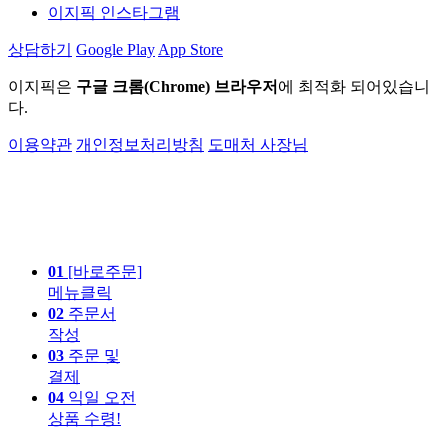
이지픽 인스타그램
상담하기
Google Play
App Store
이지픽은
구글 크롬(Chrome) 브라우저
에 최적화 되어있습니
다.
이용약관
개인정보처리방침
도매처 사장님
01
[바로주문]
메뉴클릭
02
주문서
작성
03
주문 및
결제
04
익일 오전
상품 수령!