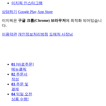
이지픽 인스타그램
상담하기
Google Play
App Store
이지픽은
구글 크롬(Chrome) 브라우저
에 최적화 되어있습니
다.
이용약관
개인정보처리방침
도매처 사장님
01
[바로주문]
메뉴클릭
02
주문서
작성
03
주문 및
결제
04
익일 오전
상품 수령!