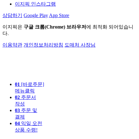
이지픽 인스타그램
상담하기
Google Play
App Store
이지픽은
구글 크롬(Chrome) 브라우저
에 최적화 되어있습니
다.
이용약관
개인정보처리방침
도매처 사장님
01
[바로주문]
메뉴클릭
02
주문서
작성
03
주문 및
결제
04
익일 오전
상품 수령!