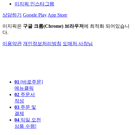
이지픽 인스타그램
상담하기
Google Play
App Store
이지픽은
구글 크롬(Chrome) 브라우저
에 최적화 되어있습니
다.
이용약관
개인정보처리방침
도매처 사장님
01
[바로주문]
메뉴클릭
02
주문서
작성
03
주문 및
결제
04
익일 오전
상품 수령!