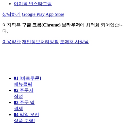
이지픽 인스타그램
상담하기
Google Play
App Store
이지픽은
구글 크롬(Chrome) 브라우저
에 최적화 되어있습니
다.
이용약관
개인정보처리방침
도매처 사장님
01
[바로주문]
메뉴클릭
02
주문서
작성
03
주문 및
결제
04
익일 오전
상품 수령!