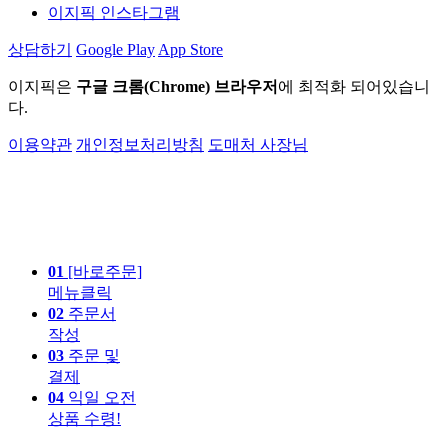
이지픽 인스타그램
상담하기
Google Play
App Store
이지픽은
구글 크롬(Chrome) 브라우저
에 최적화 되어있습니
다.
이용약관
개인정보처리방침
도매처 사장님
01
[바로주문]
메뉴클릭
02
주문서
작성
03
주문 및
결제
04
익일 오전
상품 수령!