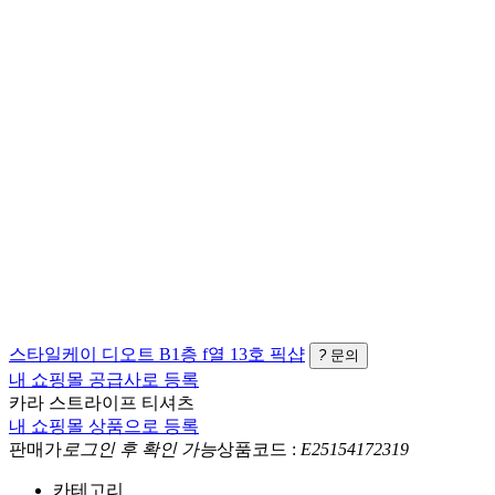
스타일케이
디오트 B1층 f열 13호
픽샵
?
문의
내 쇼핑몰 공급사로 등록
카라 스트라이프 티셔츠
내 쇼핑몰 상품으로 등록
판매가
로그인 후 확인 가능
상품코드 :
E25154172319
카테고리