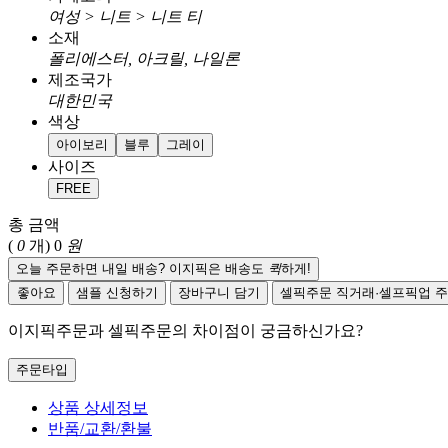
여성 > 니트 > 니트 티
소재
폴리에스터, 아크릴, 나일론
제조국가
대한민국
색상
아이보리
블루
그레이
사이즈
FREE
총 금액
(
0
개)
0
원
오늘 주문하면 내일 배송? 이지픽은 배송도
퀵
하게!
좋아요
샘플 신청하기
장바구니 담기
셀픽주문
직거래·셀프픽업 
이지픽주문과 셀픽주문의 차이점이 궁금하신가요?
주문타입
상품 상세정보
반품/교환/환불