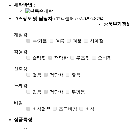
세탁방법 :
A/S정보 및 담당자 :
고객센터 / 02-6296-8794
상품부가정
계절감
봄/가을
여름
겨울
사계절
착용감
슬림핏
적당함
루즈핏
오버핏
신축성
없음
적당함
좋음
두께감
얇음
적당함
두꺼움
비침
비침없음
조금비침
비침
상품특성