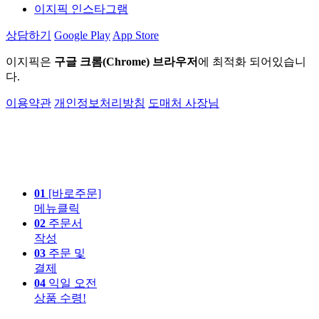
이지픽 인스타그램
상담하기
Google Play
App Store
이지픽은
구글 크롬(Chrome) 브라우저
에 최적화 되어있습니
다.
이용약관
개인정보처리방침
도매처 사장님
01
[바로주문]
메뉴클릭
02
주문서
작성
03
주문 및
결제
04
익일 오전
상품 수령!