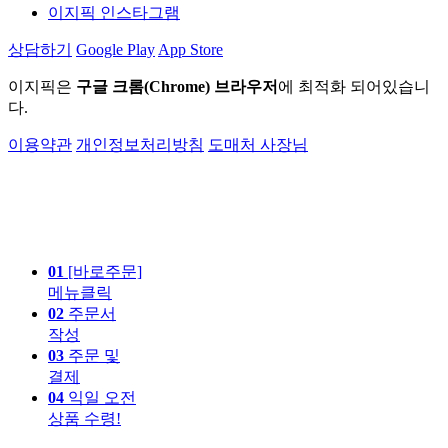
이지픽 인스타그램
상담하기
Google Play
App Store
이지픽은
구글 크롬(Chrome) 브라우저
에 최적화 되어있습니
다.
이용약관
개인정보처리방침
도매처 사장님
01
[바로주문]
메뉴클릭
02
주문서
작성
03
주문 및
결제
04
익일 오전
상품 수령!