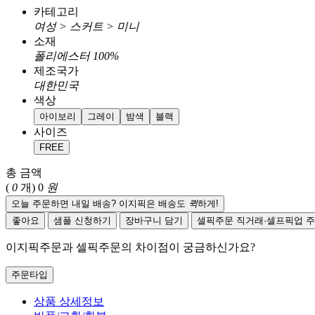
카테고리
여성 > 스커트 > 미니
소재
폴리에스터 100%
제조국가
대한민국
색상
아이보리
그레이
밤색
블랙
사이즈
FREE
총 금액
(
0
개)
0
원
오늘 주문하면 내일 배송? 이지픽은 배송도
퀵
하게!
좋아요
샘플 신청하기
장바구니 담기
셀픽주문
직거래·셀프픽업 
이지픽주문과 셀픽주문의 차이점이 궁금하신가요?
주문타입
상품 상세정보