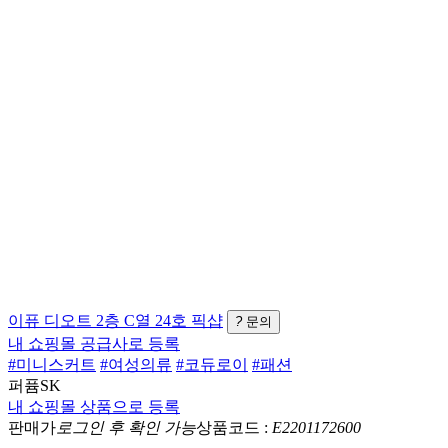
이퓨
디오트 2층 C열 24호
픽샵
?
문의
내 쇼핑몰 공급사로 등록
#미니스커트
#여성의류
#코듀로이
#패션
퍼퓸SK
내 쇼핑몰 상품으로 등록
판매가
로그인 후 확인 가능
상품코드 :
E2201172600