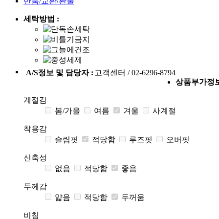
반품/교환/환불
세탁방법 :
A/S정보 및 담당자 :
고객센터 / 02-6296-8794
상품부가정
계절감
봄/가을
여름
겨울
사계절
착용감
슬림핏
적당함
루즈핏
오버핏
신축성
없음
적당함
좋음
두께감
얇음
적당함
두꺼움
비침