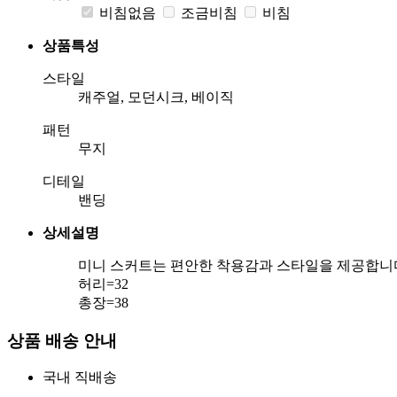
비침없음
조금비침
비침
상품특성
스타일
캐주얼, 모던시크, 베이직
패턴
무지
디테일
밴딩
상세설명
미니 스커트는 편안한 착용감과 스타일을 제공합니다
허리=32
총장=38
상품 배송 안내
국내 직배송