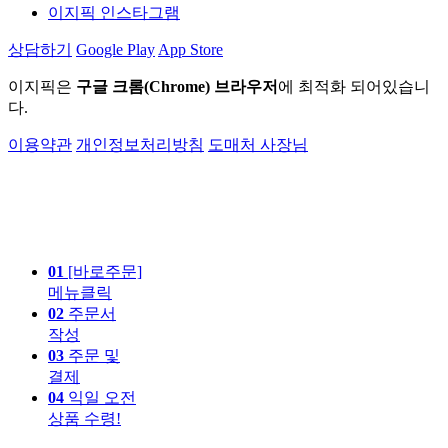
이지픽 인스타그램
상담하기
Google Play
App Store
이지픽은
구글 크롬(Chrome) 브라우저
에 최적화 되어있습니
다.
이용약관
개인정보처리방침
도매처 사장님
01
[바로주문]
메뉴클릭
02
주문서
작성
03
주문 및
결제
04
익일 오전
상품 수령!