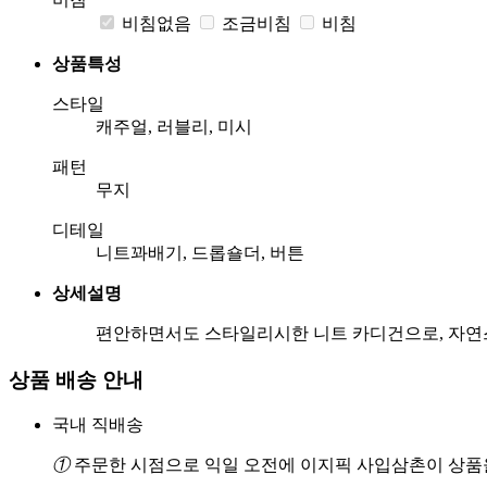
비침없음
조금비침
비침
상품특성
스타일
캐주얼, 러블리, 미시
패턴
무지
디테일
니트꽈배기, 드롭숄더, 버튼
상세설명
편안하면서도 스타일리시한 니트 카디건으로, 자연스
상품 배송 안내
국내 직배송
①
주문한 시점으로 익일 오전에 이지픽 사입삼촌이 상품을