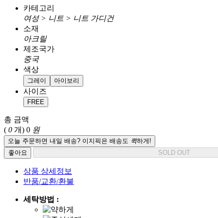
카테고리
여성 > 니트 > 니트 가디건
소재
아크릴
제조국가
중국
색상
그레이
아이보리
사이즈
FREE
총 금액
(
0
개)
0
원
오늘 주문하면 내일 배송? 이지픽은 배송도
퀵
하게!
좋아요
SOLD OUT
상품 상세정보
반품/교환/환불
세탁방법 :