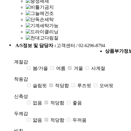
A/S정보 및 담당자 :
고객센터 / 02-6296-8794
상품부가정
계절감
봄/가을
여름
겨울
사계절
착용감
슬림핏
적당함
루즈핏
오버핏
신축성
없음
적당함
좋음
두께감
얇음
적당함
두꺼움
비침