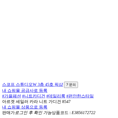
스코프
스튜디오W 3층 45호
픽샵
?
문의
내 쇼핑몰 공급사로 등록
#가을패션
#니트카디건
#데일리룩
#편안한스타일
아르겟 세일러 카라 니트 가디건 8547
내 쇼핑몰 상품으로 등록
판매가
로그인 후 확인 가능
상품코드 :
E3856172722