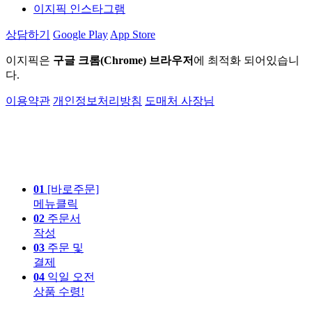
이지픽 인스타그램
상담하기
Google Play
App Store
이지픽은
구글 크롬(Chrome) 브라우저
에 최적화 되어있습니
다.
이용약관
개인정보처리방침
도매처 사장님
01
[바로주문]
메뉴클릭
02
주문서
작성
03
주문 및
결제
04
익일 오전
상품 수령!