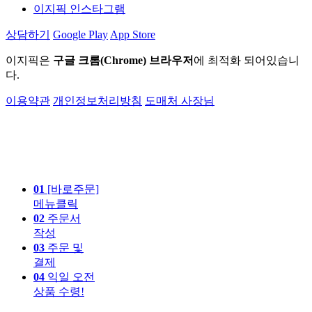
이지픽 인스타그램
상담하기
Google Play
App Store
이지픽은
구글 크롬(Chrome) 브라우저
에 최적화 되어있습니
다.
이용약관
개인정보처리방침
도매처 사장님
01
[바로주문]
메뉴클릭
02
주문서
작성
03
주문 및
결제
04
익일 오전
상품 수령!