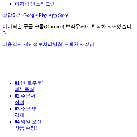
이지픽 인스타그램
상담하기
Google Play
App Store
이지픽은
구글 크롬(Chrome) 브라우저
에 최적화 되어있습니
다.
이용약관
개인정보처리방침
도매처 사장님
01
[바로주문]
메뉴클릭
02
주문서
작성
03
주문 및
결제
04
익일 오전
상품 수령!