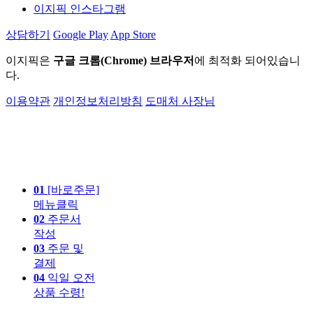
이지픽 인스타그램
상담하기
Google Play
App Store
이지픽은
구글 크롬(Chrome) 브라우저
에 최적화 되어있습니
다.
이용약관
개인정보처리방침
도매처 사장님
01
[바로주문]
메뉴클릭
02
주문서
작성
03
주문 및
결제
04
익일 오전
상품 수령!