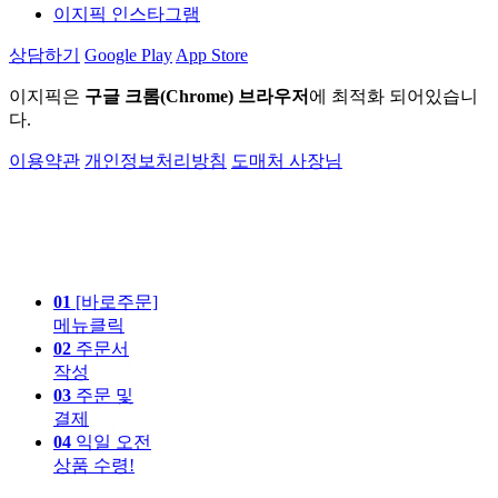
이지픽 인스타그램
상담하기
Google Play
App Store
이지픽은
구글 크롬(Chrome) 브라우저
에 최적화 되어있습니
다.
이용약관
개인정보처리방침
도매처 사장님
01
[바로주문]
메뉴클릭
02
주문서
작성
03
주문 및
결제
04
익일 오전
상품 수령!