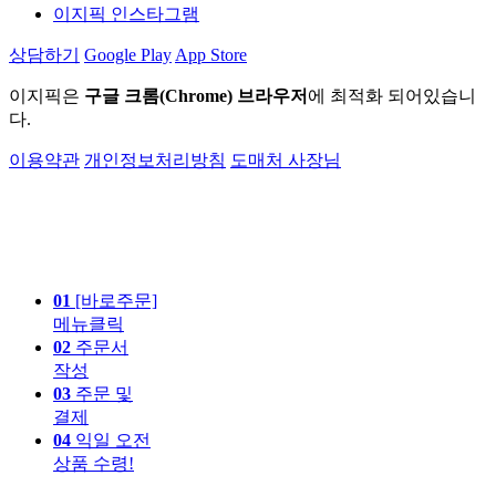
이지픽 인스타그램
상담하기
Google Play
App Store
이지픽은
구글 크롬(Chrome) 브라우저
에 최적화 되어있습니
다.
이용약관
개인정보처리방침
도매처 사장님
01
[바로주문]
메뉴클릭
02
주문서
작성
03
주문 및
결제
04
익일 오전
상품 수령!