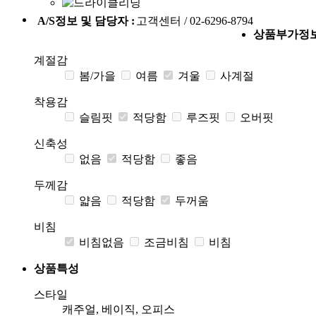
A/S정보 및 담당자 :
고객센터 / 02-6296-8794
상품부가정
계절감
봄/가을
여름
겨울
사계절
착용감
슬림핏
적당함
루즈핏
오버핏
신축성
없음
적당함
좋음
두께감
얇음
적당함
두꺼움
비침
비침없음
조금비침
비침
상품특성
스타일
캐주얼, 베이직, 오피스