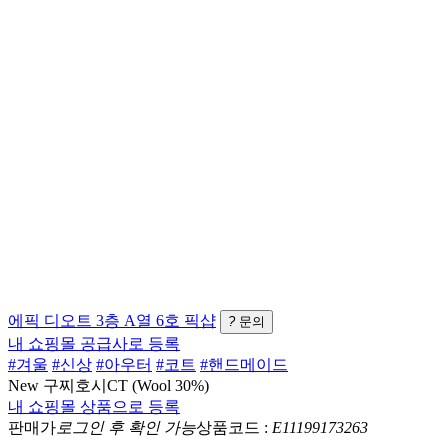
에픽
디오트 3층 A열 6호
픽샵
?
문의
내 쇼핑몰 공급사로 등록
#겨울
#신상
#아우터
#코트
#핸드메이드
New 구찌호시CT (Wool 30%)
내 쇼핑몰 상품으로 등록
판매가
로그인 후 확인 가능
상품코드 :
E11199173263