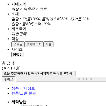
카테고리
여성 > 아우터 > 코트
소재
겉감 : 모(울) 30%, 폴리에스터 50%, 레이온 20%
안감 : 폴리에스터 100%
제조국가
대한민국
색상
오트밀
모카베이지
차콜
사이즈
FREE
총 금액
(
0
개)
0
원
오늘 주문하면 내일 배송? 이지픽은 배송도
퀵
하게!
좋아요
SOLD OUT
상품 상세정보
반품/교환/환불
세탁방법 :