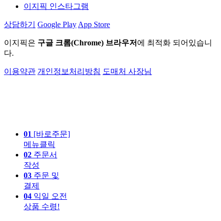
이지픽 인스타그램
상담하기
Google Play
App Store
이지픽은
구글 크롬(Chrome) 브라우저
에 최적화 되어있습니
다.
이용약관
개인정보처리방침
도매처 사장님
01
[바로주문]
메뉴클릭
02
주문서
작성
03
주문 및
결제
04
익일 오전
상품 수령!