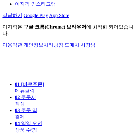
이지픽 인스타그램
상담하기
Google Play
App Store
이지픽은
구글 크롬(Chrome) 브라우저
에 최적화 되어있습니
다.
이용약관
개인정보처리방침
도매처 사장님
01
[바로주문]
메뉴클릭
02
주문서
작성
03
주문 및
결제
04
익일 오전
상품 수령!