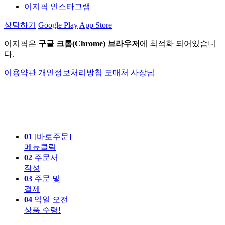
이지픽 인스타그램
상담하기
Google Play
App Store
이지픽은
구글 크롬(Chrome) 브라우저
에 최적화 되어있습니
다.
이용약관
개인정보처리방침
도매처 사장님
01
[바로주문]
메뉴클릭
02
주문서
작성
03
주문 및
결제
04
익일 오전
상품 수령!