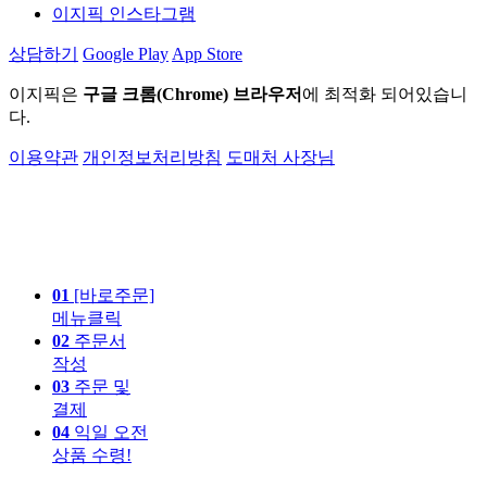
이지픽 인스타그램
상담하기
Google Play
App Store
이지픽은
구글 크롬(Chrome) 브라우저
에 최적화 되어있습니
다.
이용약관
개인정보처리방침
도매처 사장님
01
[바로주문]
메뉴클릭
02
주문서
작성
03
주문 및
결제
04
익일 오전
상품 수령!