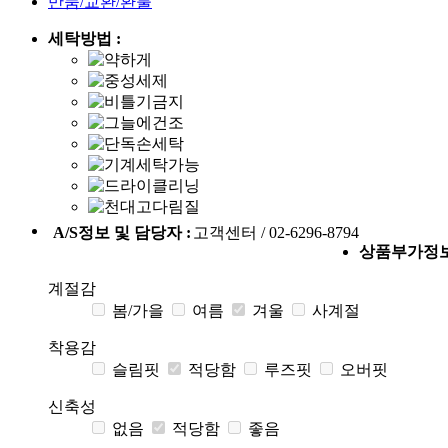
반품/교환/환불
세탁방법 :
A/S정보 및 담당자 :
고객센터 / 02-6296-8794
상품부가정
계절감
봄/가을
여름
겨울
사계절
착용감
슬림핏
적당함
루즈핏
오버핏
신축성
없음
적당함
좋음