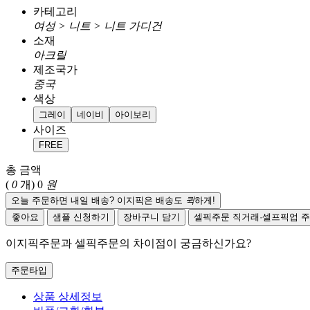
카테고리
여성 > 니트 > 니트 가디건
소재
아크릴
제조국가
중국
색상
그레이
네이비
아이보리
사이즈
FREE
총 금액
(
0
개)
0
원
오늘 주문하면 내일 배송? 이지픽은 배송도
퀵
하게!
좋아요
샘플 신청하기
장바구니 담기
셀픽주문
직거래·셀프픽업 
이지픽주문과 셀픽주문의 차이점이 궁금하신가요?
주문타입
상품 상세정보