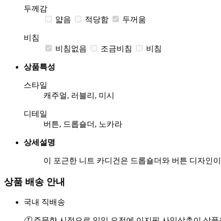
두께감
얇음
적당함
두꺼움
비침
비침없음
조금비침
비침
상품특성
스타일
캐주얼, 러블리, 미시
디테일
버튼, 드롭숄더, 노카라
상세설명
이 포근한 니트 카디건은 드롭숄더와 버튼 디자인이
상품 배송 안내
국내 직배송
①
주문한 시점으로 익일 오전에 이지픽 사입삼촌이 상품을