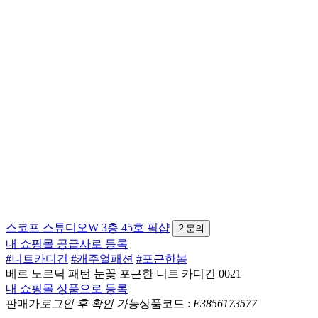
스코프
스튜디오W 3층 45호
픽샵
?
문의
내 쇼핑몰 공급사로 등록
#니트카디건
#캐주얼패션
#포근한봄
베르 노르딕 패턴 눈꽃 포근한 니트 카디건 0021
내 쇼핑몰 상품으로 등록
판매가
로그인 후 확인 가능
상품코드 :
E3856173577