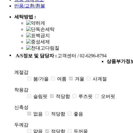
반품/교환/환불
세탁방법 :
A/S정보 및 담당자 :
고객센터 / 02-6296-8794
상품부가정
계절감
봄/가을
여름
겨울
사계절
착용감
슬림핏
적당함
루즈핏
오버핏
신축성
없음
적당함
좋음
두께감
얇음
적당함
두꺼움