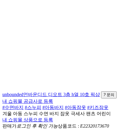
unbounded언바운디드
디오트 3층 h열 10호
픽샵
?
문의
내 쇼핑몰 공급사로 등록
#수면바지
#스누피
#아동바지
#아동잠옷
#키즈잠옷
겨울 아동 스누피 수면 바지 잠옷 극세사 팬츠 어린이
내 쇼핑몰 상품으로 등록
판매가
로그인 후 확인 가능
상품코드 :
E22320173670