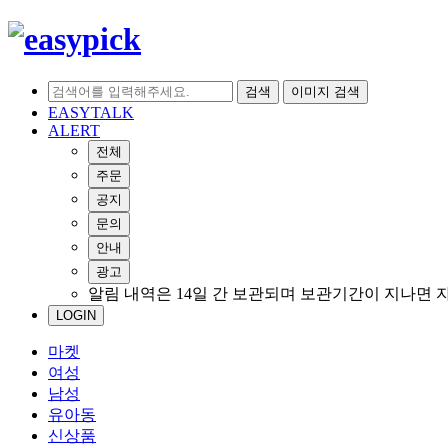
검색
이미지 검색
EASYTALK
ALERT
전체
주문
공지
문의
안내
광고
알림 내역은 14일 간 보관되며 보관기간이 지나면 
LOGIN
마켓
여성
남성
유아동
신상품