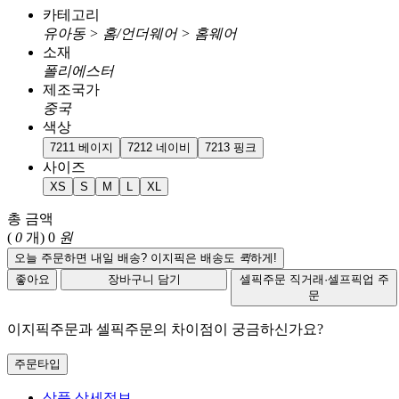
카테고리
유아동 > 홈/언더웨어 > 홈웨어
소재
폴리에스터
제조국가
중국
색상
7211 베이지
7212 네이비
7213 핑크
사이즈
XS
S
M
L
XL
총 금액
(
0
개)
0
원
오늘 주문하면 내일 배송? 이지픽은 배송도
퀵
하게!
좋아요
장바구니 담기
셀픽주문
직거래·셀프픽업 주
문
이지픽주문과 셀픽주문의 차이점이 궁금하신가요?
주문타입
상품 상세정보