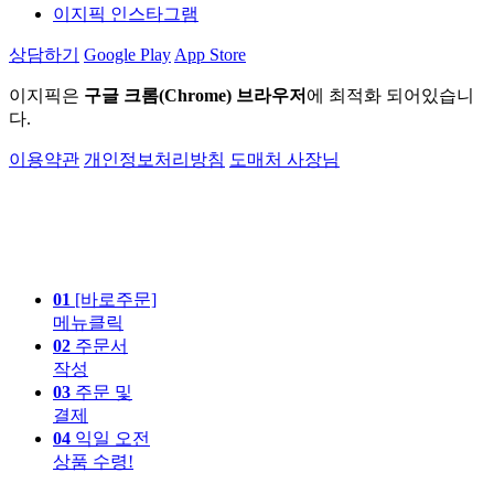
이지픽 인스타그램
상담하기
Google Play
App Store
이지픽은
구글 크롬(Chrome) 브라우저
에 최적화 되어있습니
다.
이용약관
개인정보처리방침
도매처 사장님
01
[바로주문]
메뉴클릭
02
주문서
작성
03
주문 및
결제
04
익일 오전
상품 수령!