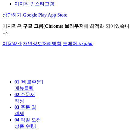
이지픽 인스타그램
상담하기
Google Play
App Store
이지픽은
구글 크롬(Chrome) 브라우저
에 최적화 되어있습니
다.
이용약관
개인정보처리방침
도매처 사장님
01
[바로주문]
메뉴클릭
02
주문서
작성
03
주문 및
결제
04
익일 오전
상품 수령!